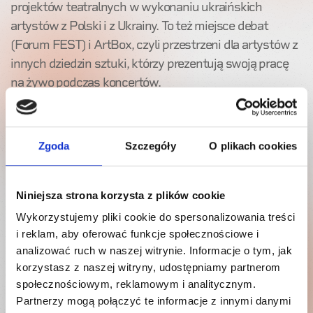
projektów teatralnych w wykonaniu ukraińskich
artystów z Polski i z Ukrainy. To też miejsce debat
(Forum FEST) i ArtBox, czyli przestrzeni dla artystów z
innych dziedzin sztuki, którzy prezentują swoją pracę
na żywo podczas koncertów.
W tym roku koncerty będą poświęcone obrońcom
Ukrainy i tysiącom wolontariuszy, którzy z wielkim
Zgoda
Szczegóły
O plikach cookies
sercem i oddaniem niosą pomoc tym, którzy ucierpieli
podczas inwazji rosji na ukraińską ziemię. Organizują
zbiórki na wyposażenie dla oddziałów Sił Zbrojnych
Niniejsza strona korzysta z plików cookie
Ukrainy (samochody, drony, środki medyczne, apteczki)
Wykorzystujemy pliki cookie do spersonalizowania treści
oraz przywożą pomoc humanitarną dla najbardziej
i reklam, aby oferować funkcje społecznościowe i
potrzebujących w rejonach walk i wielkich zniszczeń.
analizować ruch w naszej witrynie. Informacje o tym, jak
korzystasz z naszej witryny, udostępniamy partnerom
Na dużej scenie klubu B90 zaprezentują się zarówno
społecznościowym, reklamowym i analitycznym.
młodzi wykonawcy jak i znane zespoły, wystąpi teatr
Partnerzy mogą połączyć te informacje z innymi danymi
tańca, zobaczymy dwa oryginalne performensy, a