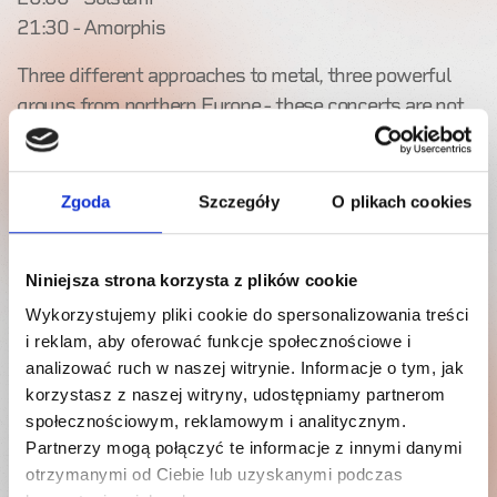
21:30 - Amorphis
Three different approaches to metal, three powerful
groups from northern Europe - these concerts are not
worth missing!
For years now, the Nordic countries have been the
Zgoda
Szczegóły
O plikach cookies
most creative hotbeds of heavy and daring music.
Already on November 14 in Gdansk and November 15
in Krakow you will see this for yourself.
Niniejsza strona korzysta z plików cookie
Wykorzystujemy pliki cookie do spersonalizowania treści
Finnish masters of atmospheric-progressive metal
i reklam, aby oferować funkcje społecznościowe i
from Amorphis are promoting "Halo" from last year,
analizować ruch w naszej witrynie. Informacje o tym, jak
Icelandic post-metal Sólstafir are introducing the world
korzystasz z naszej witryny, udostępniamy partnerom
to the program with "Endless Twilight of Codependent
społecznościowym, reklamowym i analitycznym.
Love" (2020), and second in the set Finns from Lost
Partnerzy mogą połączyć te informacje z innymi danymi
Society are touring the globe with "If the Sky Came
otrzymanymi od Ciebie lub uzyskanymi podczas